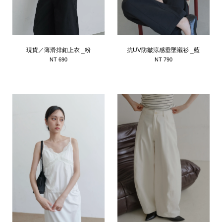
現貨／薄滑排釦上衣 _粉
抗UV防皺涼感垂墜襯衫 _藍
NT 690
NT 790