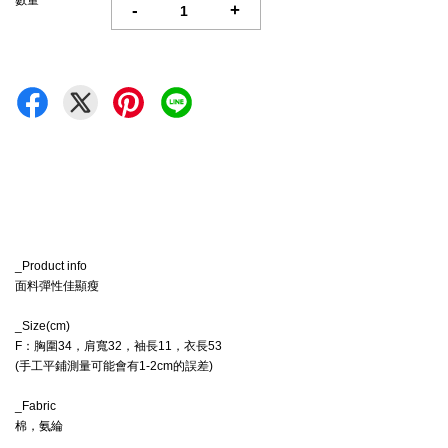
數量
-
+
_Product info
面料彈性佳顯瘦
_Size(cm)
F：胸圍34，肩寬32，袖長11，衣長53
(手工平鋪測量可能會有1-2cm的誤差)
_Fabric
棉，氨綸