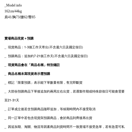
_Model info
162cm/44kg
肩41/胸73/腰62/臀85
賣場商品現貨＋預購
_ 現貨
商品
：1-3個工作天寄出(不含週六日及國定假日)
_
預購商品：追加約7-21個工作天(不含週六日及國定假日)
_
現貨商品會在「商品名稱」特別備註
_
商品名稱未寫現貨表示需預購
_
標記「限量預購」表示能下單數量有限，售完即斷貨
_
大部份預購商品下單後追加約兩周左右出貨，
若遇製作期或特殊節假日可能會需要
至21-31天
_ 訂單成立後若含預購商品隨即追加，等候期時間內不接受取消
_ 同一訂單中若包含現貨與預購商品，會於商品到齊後再出貨
_
私
因追加期、海關、物流等因素商品到貨時間不一致賣場不接受急單，若有急需可