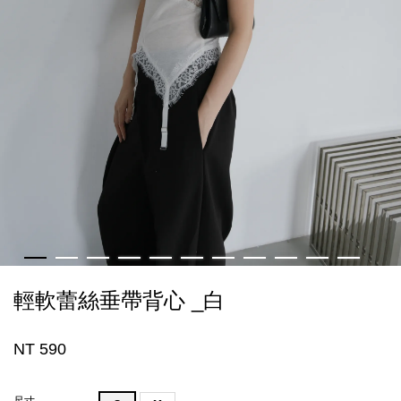
輕軟蕾絲垂帶背心 _白
NT 590