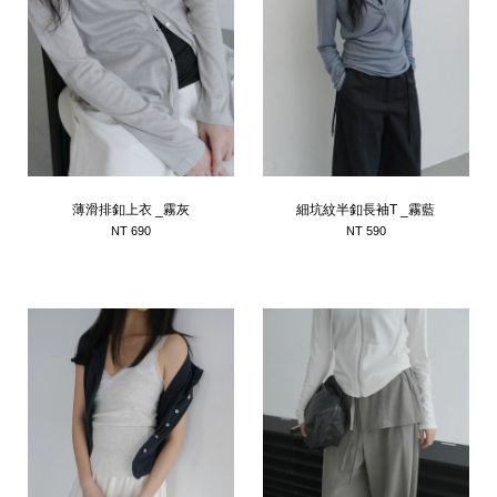
薄滑排釦上衣 _霧灰
細坑紋半釦長袖T _霧藍
NT 690
NT 590