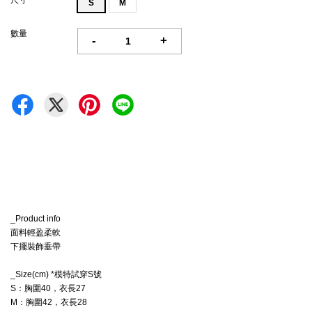
尺寸
S
M
數量
-
+
_Product info
面料輕盈柔軟
下擺裝飾垂帶
_Size(cm) *模特試穿S號
S：胸圍40，衣長27
M：
胸圍42，衣長28