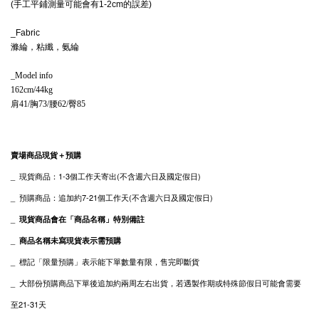
(手工平鋪測量可能會有1-2cm的誤差)
_Fabric
滌綸，粘纖，氨綸
_Model info
162cm/44kg
肩41/胸73/腰62/臀85
賣場商品現貨＋預購
_ 現貨
商品
：1-3個工作天寄出(不含週六日及國定假日)
_
預購商品：追加約7-21個工作天(不含週六日及國定假日)
_
現貨商品會在「商品名稱」特別備註
_
商品名稱未寫現貨表示需預購
_
標記「限量預購」表示能下單數量有限，售完即斷貨
_
大部份預購商品下單後追加約兩周左右出貨，
若遇製作期或特殊節假日可能會需要
至21-31天