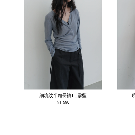
細坑紋半釦長袖T _霧藍
NT 590