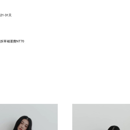
1-31天
拆單補運費NT70