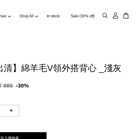
ivel
Shop All
In stock
Sale (30% off)
出清】綿羊毛V領外搭背心 _淺灰
T 880
-30%
+
加入購物車