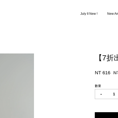
July II New !
New Arr
您的購物車目前還是空的。
【7折
繼續購物
NT 616
N
數量
-