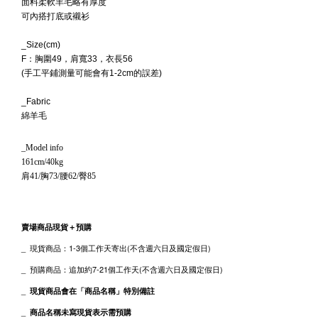
面料柔軟羊毛略有厚度
可內搭打底或襯衫
_Size(cm)
F：胸圍49，肩寬33，衣長56
(手工平鋪測量可能會有1-2cm的誤差)
_Fabric
綿羊毛
_Model info
161cm/40kg
肩41/胸73/腰62/臀85
賣場商品現貨＋預購
_ 現貨
商品
：1-3個工作天寄出(不含週六日及國定假日)
_
預購商品：追加約7-21個工作天(不含週六日及國定假日)
_
現貨商品會在「商品名稱」特別備註
_
商品名稱未寫現貨表示需預購