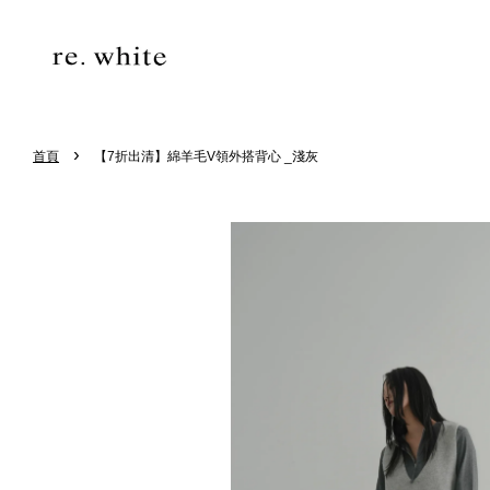
›
首頁
【7折出清】綿羊毛V領外搭背心 _淺灰