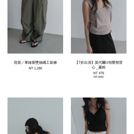
現貨／軍綠垂墜抽繩工裝褲
【7折出清】莫代爾U領壓褶背
心 _霧粉
NT 1,280
NT 476
NT 680