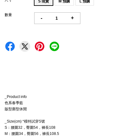
尺寸
S 現貨
M 預購
L 預購
數量
-
+
_Product info
色系春季藍
版型廓型休閒
_Size(cm) *模特試穿S號
S：腰圍32，臀圍54，
褲長108
M
：
腰圍34，臀圍56，
褲長108.5