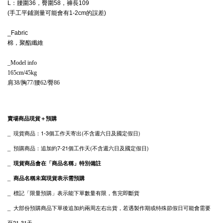
L
：
腰圍36，臀圍58，
褲長109
(手工平鋪測量可能會有1-2cm的誤差)
_Fabric
棉，聚酯纖維
_Model info
165cm/45kg
肩38/胸77/腰62/臀86
賣場商品現貨＋預購
_ 現貨
商品
：1-3個工作天寄出(不含週六日及國定假日)
_
預購商品：追加約7-21個工作天(不含週六日及國定假日)
_
現貨商品會在「商品名稱」特別備註
_
商品名稱未寫現貨表示需預購
_
標記「限量預購」表示能下單數量有限，售完即斷貨
_
大部份預購商品下單後追加約兩周左右出貨，
若遇製作期或特殊節假日可能會需要
至21-31天