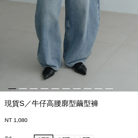
現貨S／牛仔高腰廓型繭型褲
NT 1,080