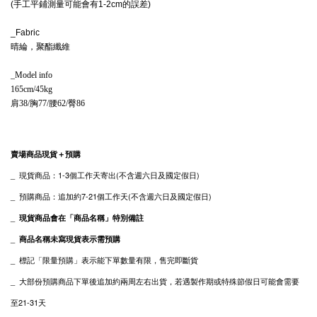
(手工平鋪測量可能會有1-2cm的誤差)
_Fabric
晴綸，聚酯纖維
_Model info
165cm/45kg
肩38/胸77/腰62/臀86
賣場商品現貨＋預購
_ 現貨
商品
：1-3個工作天寄出(不含週六日及國定假日)
_
預購商品：追加約7-21個工作天(不含週六日及國定假日)
_
現貨商品會在「商品名稱」特別備註
_
商品名稱未寫現貨表示需預購
_
標記「限量預購」表示能下單數量有限，售完即斷貨
_
大部份預購商品下單後追加約兩周左右出貨，
若遇製作期或特殊節假日可能會需要
至21-31天