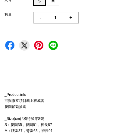
尺寸
S
M
數量
-
+
_Product info
可與微立領斜裁上衣成套
腰圍鬆緊抽繩
_Size(cm) *模特試穿S號
S：腰圍35，臀圍61，
褲長87
M
：腰圍37，臀圍63，
褲長91