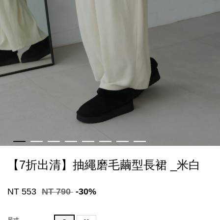
【7折出清】抽繩磨毛繭型長裙 _米白
NT 553
NT 790
-30%