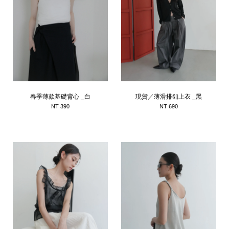
春季薄款基礎背心 _白
現貨／薄滑排釦上衣 _黑
NT 390
NT 690