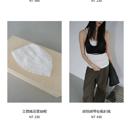
NT 580
NT 230
立體織花蕾絲帽
繞頸綁帶短截針織
NT 230
NT 430