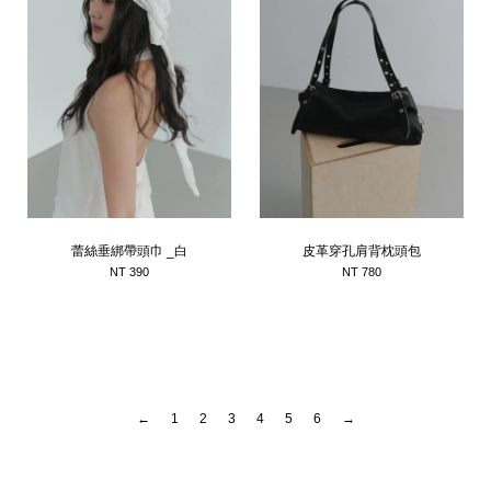
蕾絲垂綁帶頭巾 _白
皮革穿孔肩背枕頭包
NT 390
NT 780
←
1
2
3
4
5
6
→