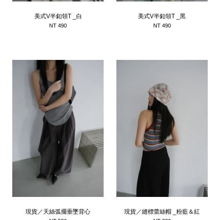
美式V半釦領T _白
美式V半釦領T _黑
NT 490
NT 490
現貨／天絲弧擺垂墜背心
現貨／縫標蕾絲帽 _粉藍＆紅