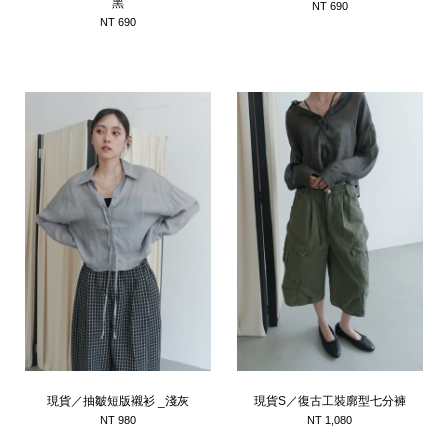
黑
NT 690
NT 690
現貨／抽皺短版襯衫 _淺灰
現貨S／復古工裝廓型七分褲
NT 980
NT 1,080