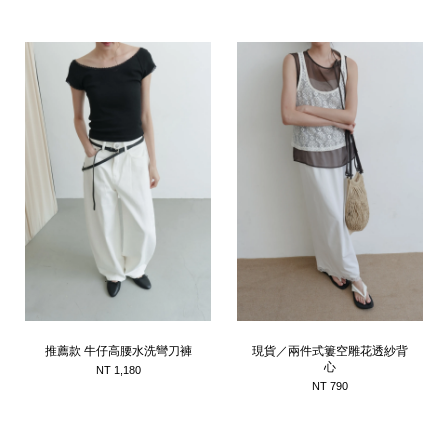
推薦款 牛仔高腰水洗彎刀褲
現貨／兩件式簍空雕花透紗背
心
NT 1,180
NT 790