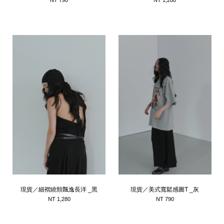
NT 790
NT 1,280
現貨／細褶繞頸飄逸長洋 _黑
現貨／美式寬鬆感圖T _灰
NT 1,280
NT 790