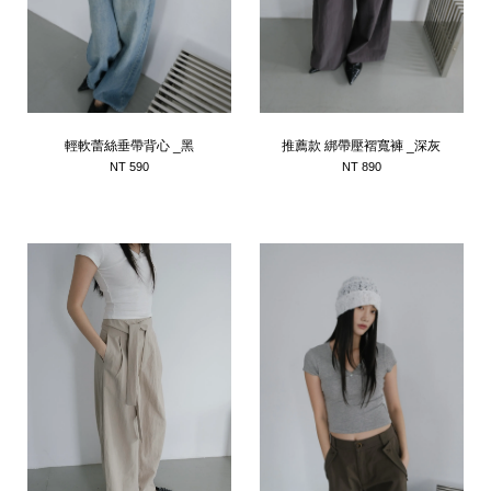
輕軟蕾絲垂帶背心 _黑
推薦款 綁帶壓褶寬褲 _深灰
NT 590
NT 890