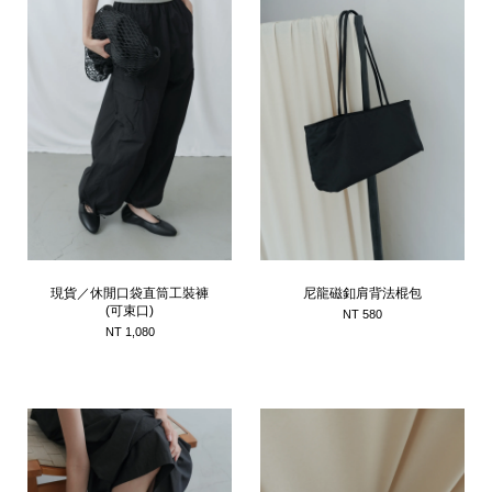
現貨／休閒口袋直筒工裝褲
尼龍磁釦肩背法棍包
(可束口)
NT 580
NT 1,080