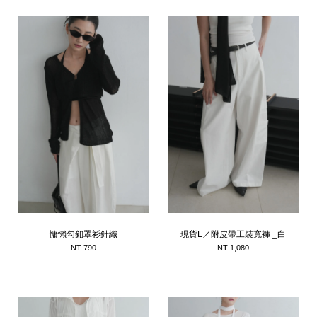
慵懶勾釦罩衫針織
現貨L／附皮帶工裝寬褲 _白
NT 790
NT 1,080