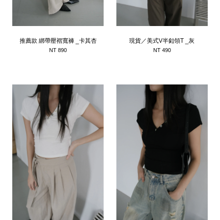
推薦款 綁帶壓褶寬褲 _卡其杏
現貨／美式V半釦領T _灰
NT 890
NT 490