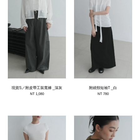
現貨S／附皮帶工裝寬褲 _深灰
附繞頸短袖T _白
NT 1,080
NT 780