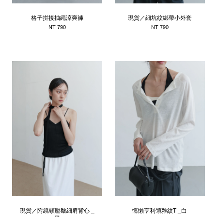
格子拼接抽繩涼爽褲
現貨／細坑紋綁帶小外套
NT 790
NT 790
現貨／附繞頸壓皺細肩背心 _
慵懶亨利領雜紋T _白