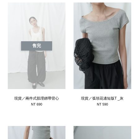
售完
現貨／兩件式肌理綁帶背心
現貨／弧領花邊短版T _灰
NT 690
NT 590