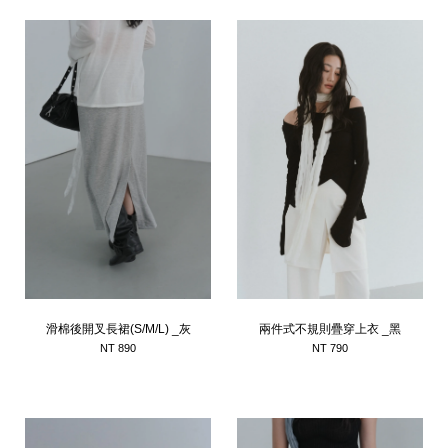
滑棉後開叉長裙(S/M/L) _灰
兩件式不規則疊穿上衣 _黑
NT 890
NT 790