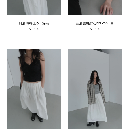
斜肩薄棉上衣 _深灰
細肩蕾絲背心bra-top _白
NT 490
NT 490