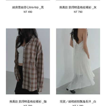
細肩蕾絲背心bra-top _黑
推薦款 肌理輕盈格紋襯衫 _灰
NT 490
NT 790
推薦款 肌理輕盈格紋襯衫 _咖
現貨／細褶繞頸飄逸長洋 _白