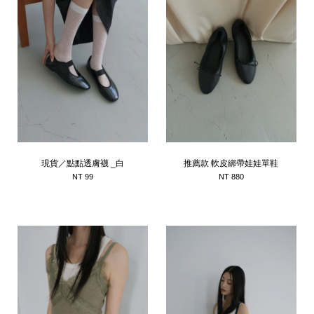
現貨／點點透膚襪 _白
推薦款 軟皮綁帶娃娃單鞋
NT 99
NT 880