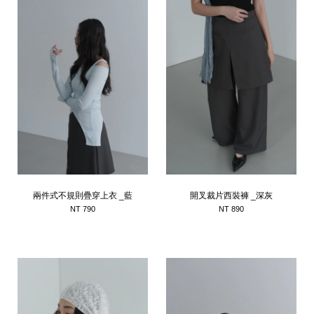
兩件式不規則疊穿上衣 _藍
開叉裁片西裝褲 _深灰
NT 790
NT 890